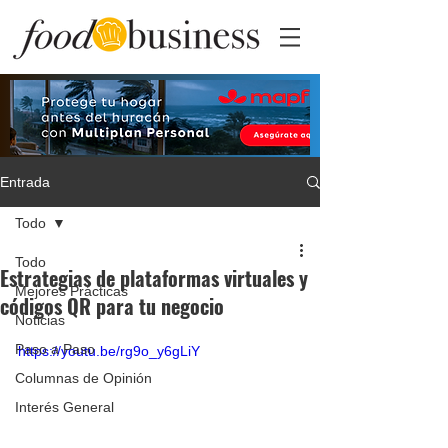
Entrada
Todo
Todo
Estrategias de plataformas virtuales y
Mejores Prácticas
códigos QR para tu negocio
Noticias
Paso a Paso
https://youtu.be/rg9o_y6gLiY
Columnas de Opinión
Interés General