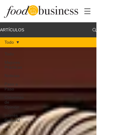
ARTÍCULOS
Todo
Todo
Mejores
Prácticas
Noticias
Paso a
Paso
Columnas
de
Opinión
Interés
General