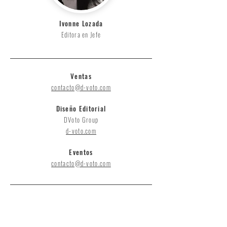
Ivonne Lozada
Editora en Jefe
Ventas
contacto@d-voto.com
Diseño Editorial
DVoto Group
d-voto.com
Eventos
contacto@d-voto.com