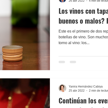
26 abr 2022
4 min de lectu
Los vinos con tap
buenos o malos? 
Este es el primero de dos rep
botellas de vino. Son muchos
torno al vino: los...
Yanira Hernández Cabiya
25 abr 2022
2 min de lectu
Continúan los eve