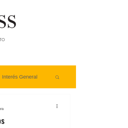
TO
Interés General
ura
os