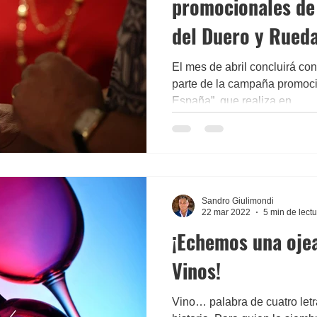
promocionales de 
del Duero y Rued
El mes de abril concluirá co
parte de la campaña promoci
España”, que realiza en...
Sandro Giulimondi
22 mar 2022
5 min de lect
¡Echemos una ojea
Vinos!
Vino… palabra de cuatro letr