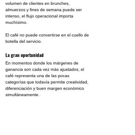
volumen de clientes en brunches, 
almuerzos y fines de semana puede ser 
intenso, el flujo operacional importa 
muchísimo.
El café no puede convertirse en el cuello de 
botella del servicio.
La gran oportunidad
En momentos donde los márgenes de 
ganancia son cada vez más ajustados, el 
café representa una de las pocas 
categorías que todavía permite creatividad, 
diferenciación y buen margen económico 
simultáneamente.
Y quizás lo más importante: ya el cliente lo 
quiere.
La pregunta no es si el consumidor está 
dispuesto a pagar más por una mejor 