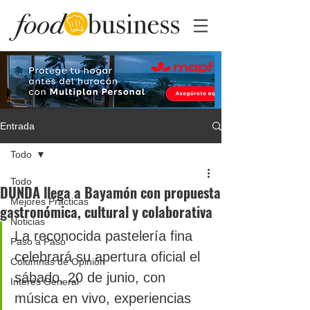
Entrada
Todo
Todo
DUNDA llega a Bayamón con propuesta
Mejores Prácticas
gastronómica, cultural y colaborativa
Noticias
La reconocida pastelería fina 
Paso a Paso
celebrará su apertura oficial el 
Columnas de Opinión
sábado, 20 de junio, con 
Interés General
música en vivo, experiencias 