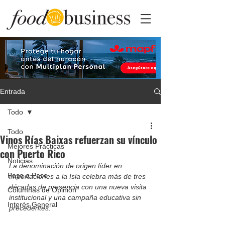
Entrada
Todo
Todo
Vinos Rías Baixas refuerzan su vínculo
Mejores Prácticas
con Puerto Rico
Noticias
La denominación de origen líder en 
Paso a Paso
importaciones a la Isla celebra más de tres 
décadas de presencia con una nueva visita 
Columnas de Opinión
institucional y una campaña educativa sin 
Interés General
precedentes.