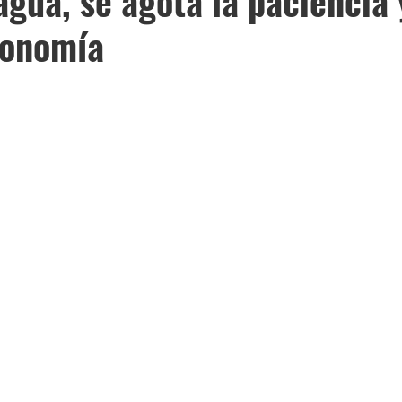
agua, se agota la paciencia 
conomía