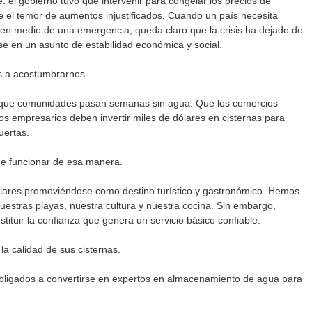
 el gobierno tuvo que intervenir para congelar los precios de 
te el temor de aumentos injustificados. Cuando un país necesita 
 en medio de una emergencia, queda claro que la crisis ha dejado de 
se en un asunto de estabilidad económica y social.
 a acostumbrarnos.
ue comunidades pasan semanas sin agua. Que los comercios 
 empresarios deben invertir miles de dólares en cisternas para 
uertas.
 funcionar de esa manera.
dólares promoviéndose como destino turístico y gastronómico. Hemos 
estras playas, nuestra cultura y nuestra cocina. Sin embargo, 
ituir la confianza que genera un servicio básico confiable.
la calidad de sus cisternas.
bligados a convertirse en expertos en almacenamiento de agua para 