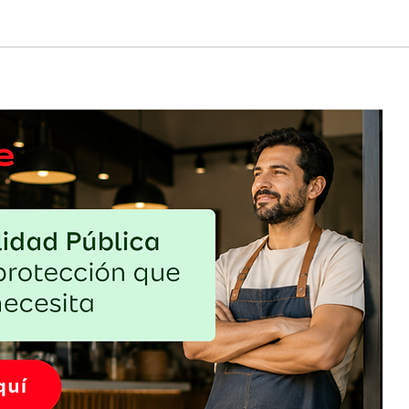
tes,
¿Está tu negocio preparado para la
e la
temporada de huracanes?