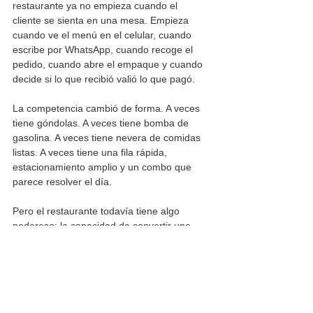
restaurante ya no empieza cuando el 
cliente se sienta en una mesa. Empieza 
cuando ve el menú en el celular, cuando 
escribe por WhatsApp, cuando recoge el 
pedido, cuando abre el empaque y cuando 
decide si lo que recibió valió lo que pagó.
La competencia cambió de forma. A veces 
tiene góndolas. A veces tiene bomba de 
gasolina. A veces tiene nevera de comidas 
listas. A veces tiene una fila rápida, 
estacionamiento amplio y un combo que 
parece resolver el día.
Pero el restaurante todavía tiene algo 
poderoso: la capacidad de convertir una 
comida en experiencia.
La tarea ahora es no dar eso por sentado. 
Porque el consumidor actual compara más, 
decide más rápido y perdona menos. El 