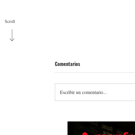
Scroll
Comentarios
Escribir un comentario...
Pan Pepín y EntrePanas se unen
presentar nuevo Pan de Pana gl