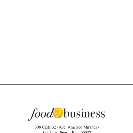
308 Calle 32 (Ave. Américo Miranda)
San Juan, Puerto Rico 00927