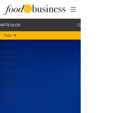
ARTÍCULOS
Todo
Todo
Mejores
Prácticas
Noticias
Paso a
Paso
Columnas
de
Opinión
Interés
General