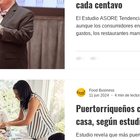
cada centavo
El Estudio ASORE Tendencia
aunque los consumidores en 
gastos, los restaurantes man
informe revela un perfil más
busca valor, conveniencia y
sus expectativas.
Food Business
11 jun 2024
4 min de lectu
Puertorriqueños 
casa, según estud
Estudio revela que más puer