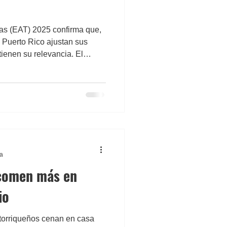
s (EAT) 2025 confirma que,
Puerto Rico ajustan sus
tienen su relevancia. El
 consciente y exigente, que
 experiencias coherentes con
ra
comen más en
io
torriqueños cenan en casa