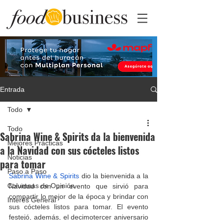
Entrada
Todo
Todo
Sabrina Wine & Spirits da la bienvenida
Mejores Prácticas
a la Navidad con sus cócteles listos
Noticias
para tomar
Paso a Paso
Sabrina Wine & Spirits
 dio la bienvenida a la 
Columnas de Opinión
Navidad con un evento que sirvió para 
compartir lo mejor de la época y brindar con 
Interés General
sus cócteles listos para tomar. El evento 
festejó, además, el decimotercer aniversario 