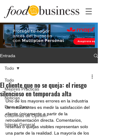
Entrada
Todo
Todo
El cliente que no se queja: el riesgo
Mejores Prácticas
silencioso en temporada alta
Noticias
Uno de los mayores errores en la industria 
Paso a Paso
de restaurantes es medir la satisfacción del 
cliente únicamente a partir de la 
Columnas de Opinión
retroalimentación directa. Comentarios, 
Interés General
reseñas o quejas visibles representan solo 
una parte de la realidad. La mayoría de los 