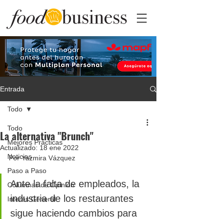
Entrada
Todo
Todo
La alternativa "Brunch"
Mejores Prácticas
Actualizado:
18 ene 2022
Noticias
Por Yazmira Vázquez
Paso a Paso
Ante la falta de empleados, la 
Columnas de Opinión
industria de los restaurantes 
Interés General
sigue haciendo cambios para 