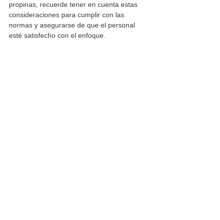
propinas, recuerde tener en cuenta estas 
consideraciones para cumplir con las 
normas y asegurarse de que el personal 
esté satisfecho con el enfoque.
empleados
propinas
tip
estructura de propinas
Mejores Prácticas
Ver todo
Entradas recientes