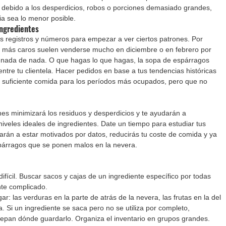
 debido a los desperdicios, robos o porciones demasiado grandes, 
ia sea lo menor posible.
ngredientes 
s registros y números para empezar a ver ciertos patrones. Por 
s más caros suelen venderse mucho en diciembre o en febrero por 
 nada de nada. O que hagas lo que hagas, la sopa de espárragos 
ntre tu clientela. Hacer pedidos en base a tus tendencias históricas 
 suficiente comida para los períodos más ocupados, pero que no 
ones minimizará los residuos y desperdicios y te ayudarán a 
iveles ideales de ingredientes. Date un tiempo para estudiar tus 
rán a estar motivados por datos, reducirás tu coste de comida y ya 
párragos que se ponen malos en la nevera.
ifícil. Buscar sacos y cajas de un ingrediente específico por todas 
nte complicado.
r: las verduras en la parte de atrás de la nevera, las frutas en la del 
a. Si un ingrediente se saca pero no se utiliza por completo, 
pan dónde guardarlo. Organiza el inventario en grupos grandes. 