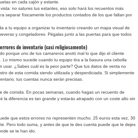
etas en cada cajón y estante.
 vista: no satures tus estantes, eso solo hará los recuentos más 
para separar físicamente los productos contados de los que faltan por 
 a tu equipo a organizar tu inventario creando un mapa visual de 
everas y congeladores. Pégalas junto a las puertas para que todos 
errores de inventario (casi religiosamente)
o porque uno de tus camareros anotó mal lo que dijo el cliente 
ad. Lo mismo sucede cuando tu equipo tira a la basura una cebolla 
 usar. ¿Sabes cuál es la peor parte? Que tus datos de venta no 
tro de esta comida siendo utilizada y desperdiciada. Si simplemente 
ventario, tus cuentas nunca serán precisas.
ste de comida. En pocas semanas, cuando hagas un recuento de 
ué la diferencia es tan grande y estarás atrapado con un coste alto sin 
uede que estos errores no representen mucho. 25 euros esta vez, 30 
nte. Pero todo suma, y antes de que te des cuenta puede que te dejes 
nde se te han ido.