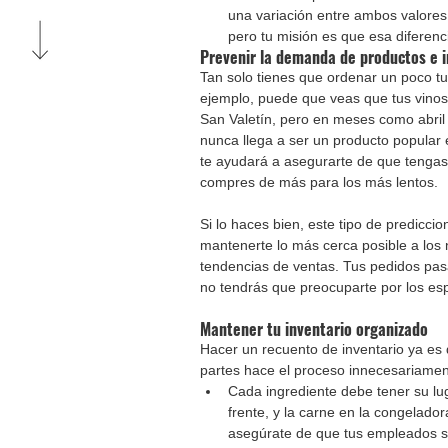
una variación entre ambos valores
pero tu misión es que esa diferenc
Prevenir la demanda de productos e i
Tan solo tienes que ordenar un poco tu
ejemplo, puede que veas que tus vino
San Valetín, pero en meses como abril
nunca llega a ser un producto popular e
te ayudará a asegurarte de que tengas
compres de más para los más lentos.
Si lo haces bien, este tipo de predicci
mantenerte lo más cerca posible a los n
tendencias de ventas. Tus pedidos pasa
no tendrás que preocuparte por los es
Mantener tu inventario organizado
Hacer un recuento de inventario ya es d
partes hace el proceso innecesariame
Cada ingrediente debe tener su luga
frente, y la carne en la congelador
asegúrate de que tus empleados se