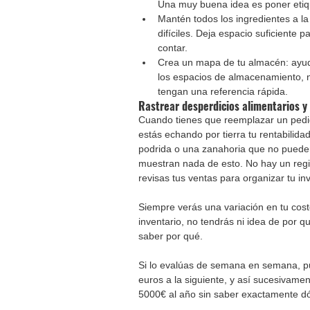
Una muy buena idea es poner etiqu
Mantén todos los ingredientes a la
difíciles. Deja espacio suficiente 
contar.
Crea un mapa de tu almacén: ayuda
los espacios de almacenamiento, n
tengan una referencia rápida.
Rastrear desperdicios alimentarios y 
Cuando tienes que reemplazar un pedid
estás echando por tierra tu rentabilid
podrida o una zanahoria que no pueden
muestran nada de esto. No hay un regis
revisas tus ventas para organizar tu in
Siempre verás una variación en tu co
inventario, no tendrás ni idea de por q
saber por qué.
Si lo evalúas de semana en semana, p
euros a la siguiente, y así sucesivame
5000€ al año sin saber exactamente dó