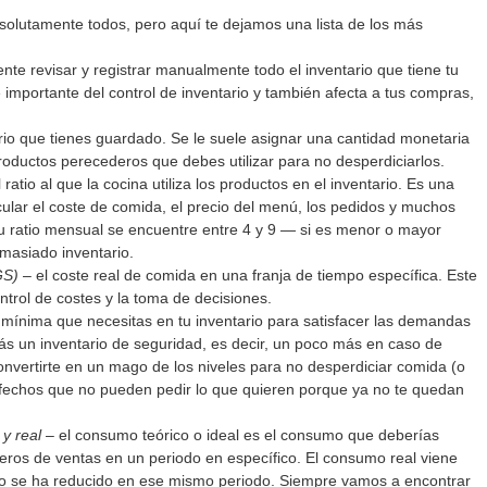
lutamente todos, pero aquí te dejamos una lista de los más 
nte revisar y registrar manualmente todo el inventario que tiene tu 
importante del control de inventario y también afecta a tus compras, 
ario que tienes guardado. Se le suele asignar una cantidad monetaria 
productos perecederos que debes utilizar para no desperdiciarlos.
l ratio al que la cocina utiliza los productos en el inventario. Es una 
ular el coste de comida, el precio del menú, los pedidos y muchos 
tu ratio mensual se encuentre entre 4 y 9 — si es menor o mayor 
emasiado inventario.
GS)
 – el coste real de comida en una franja de tiempo específica. Este 
ntrol de costes y la toma de decisiones.
d mínima que necesitas en tu inventario para satisfacer las demandas 
ás un inventario de seguridad, es decir, un poco más en caso de 
nvertirte en un mago de los niveles para no desperdiciar comida (o 
tisfechos que no pueden pedir lo que quieren porque ya no te quedan 
 y real
 – el consumo teórico o ideal es el consumo que deberías 
eros de ventas en un periodo en específico. El consumo real viene 
io se ha reducido en ese mismo periodo. Siempre vamos a encontrar 