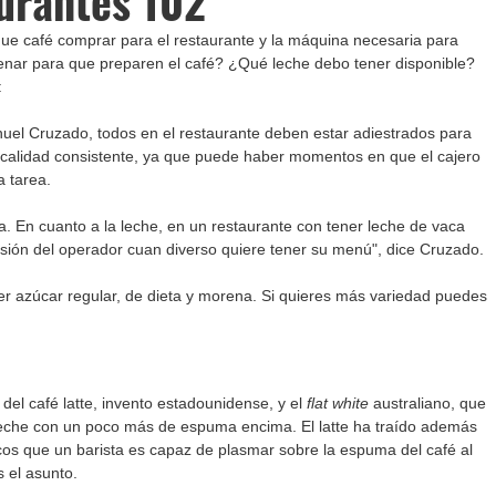
urantes 102
ue café comprar para el restaurante y la máquina necesaria para 
enar para que preparen el café? ¿Qué leche debo tener disponible? 
¿Qué azúcar voy a necesitar? Veamos: 	
anuel Cruzado, todos en el restaurante deben estar adiestrados para 
 calidad consistente, ya que puede haber momentos en que el cajero 
 tarea. 
a. En cuanto a la leche, en un restaurante con tener leche de vaca 
cisión del operador cuan diverso quiere tener su menú", dice Cruzado. 
ner azúcar regular, de dieta y morena. Si quieres más variedad puedes 
del café latte, invento estadounidense, y el 
flat white
 australiano, que 
leche con un poco más de espuma encima. El latte ha traído además 
ticos que un barista es capaz de plasmar sobre la espuma del café al 
s el asunto.