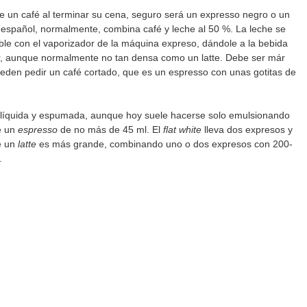
de un café al terminar su cena, seguro será un expresso negro o un 
lo español, normalmente, combina café y leche al 50 %. La leche se 
able con el vaporizador de la máquina expreso, dándole a la bebida 
 aunque normalmente no tan densa como un latte. Debe ser már 
den pedir un café cortado, que es un espresso con unas gotitas de 
 líquida y espumada, aunque hoy suele hacerse solo emulsionando 
 un 
espresso
 de no más de 45 ml. El 
flat white
 lleva dos expresos y 
 un 
latte
 es más grande, combinando uno o dos expresos con 200-
.