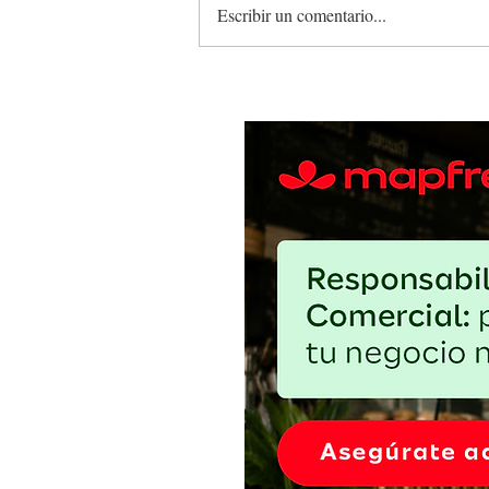
Escribir un comentario...
El huevo barato puede salir car
proteger el margen sin debilitar 
abasto local