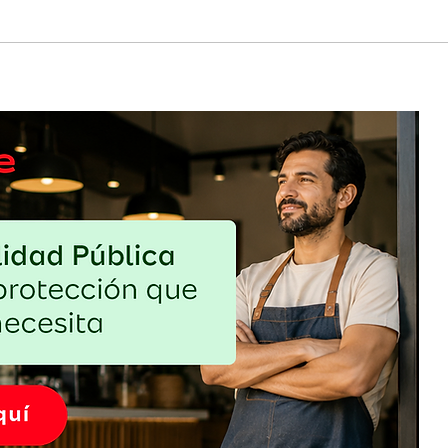
o: cómo
Sin gluten, pero con estrategia: una
el
oportunidad que exige más que cambiar
el pan