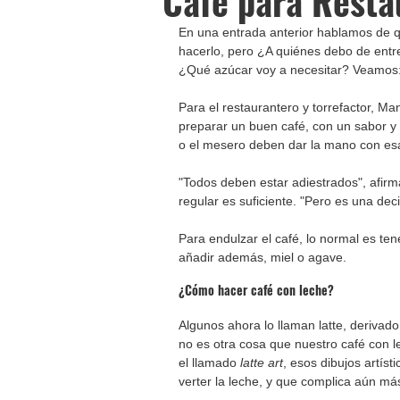
Café para Resta
En una entrada anterior hablamos de q
hacerlo, pero ¿A quiénes debo de entr
Para el restaurantero y torrefactor, M
preparar un buen café, con un sabor y
o el mesero deben dar la mano con esa
"Todos deben estar adiestrados", afirm
regular es suficiente. "Pero es una de
Para endulzar el café, lo normal es te
añadir además, miel o agave. 
¿Cómo hacer café con leche? 
Algunos ahora lo llaman latte, derivado 
no es otra cosa que nuestro café con 
el llamado 
latte art
, esos dibujos artís
verter la leche, y que complica aún má