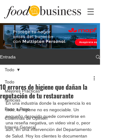
Entrada
Todo
Todo
10 errores de higiene que dañan la
Mejores Prácticas
reputación de tu restaurante
Noticias
En una industria donde la experiencia lo es 
Paso a Paso
todo, la higiene no es negociable. Un 
pequeño descuido puede convertirse en 
Columnas de Opinión
una reseña negativa, un video viral o, peor 
Interés General
aún, en una intervención del Departamento 
de Salud. Hoy los clientes lo documentan 