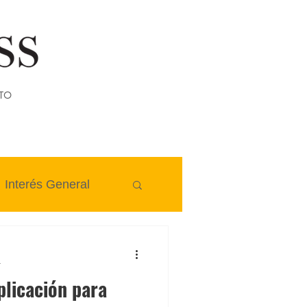
TO
Interés General
a
plicación para