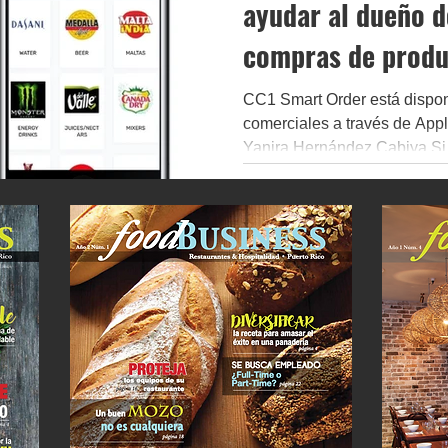
ayudar al dueño d
compras de produ
CC1 Smart Order está dispon
comerciales a través de App
Yanira Hernández Cabiya Si 