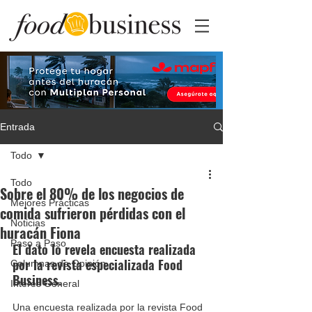
Entrada
Todo
Todo
Sobre el 80% de los negocios de
Mejores Prácticas
comida sufrieron pérdidas con el
Noticias
huracán Fiona
Paso a Paso
El dato lo revela encuesta realizada 
por la revista especializada Food 
Columnas de Opinión
Business. 
Interés General
Una encuesta realizada por la revista Food 