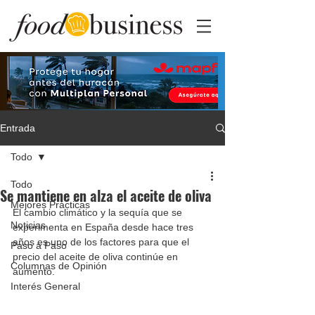
Entrada
Todo
Todo
Se mantiene en alza el aceite de oliva
Mejores Prácticas
El cambio climático y la sequía que se 
Noticias
experimenta en España desde hace tres 
años es uno de los factores para que el 
Paso a Paso
precio del aceite de oliva continúe en 
Columnas de Opinión
aumento.  
Interés General