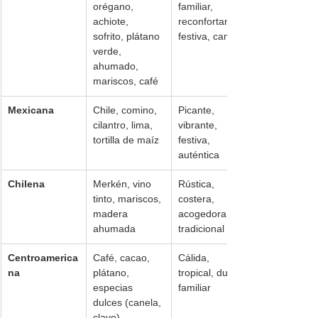
orégano, 
familiar, 
achiote, 
reconfortante, 
sofrito, plátano 
festiva, campo
verde, 
ahumado, 
mariscos, café
Mexicana
Chile, comino, 
Picante, 
cilantro, lima, 
vibrante, 
tortilla de maíz
festiva, 
auténtica
Chilena
Merkén, vino 
Rústica, 
tinto, mariscos, 
costera, 
madera 
acogedora, 
ahumada
tradicional
Centroamerica
Café, cacao, 
Cálida, 
na
plátano, 
tropical, dulce, 
especias 
familiar
dulces (canela, 
clavo)