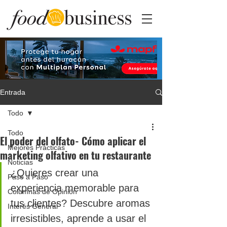
Entrada
Todo
Todo
El poder del olfato- Cómo aplicar el
Mejores Prácticas
marketing olfativo en tu restaurante
Noticias
¿Quieres crear una 
Paso a Paso
experiencia memorable para 
Columnas de Opinión
tus clientes? Descubre aromas 
Interés General
irresistibles, aprende a usar el 