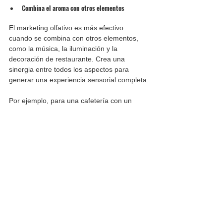
Combina el aroma con otros elementos
El marketing olfativo es más efectivo 
cuando se combina con otros elementos, 
como la música, la iluminación y la 
decoración de restaurante. Crea una 
sinergia entre todos los aspectos para 
generar una experiencia sensorial completa.
Por ejemplo, para una cafetería con un 
ambiente rústico y acogedor puedes elegir 
el aroma del café, música de jazz suave de 
fondo, luz cálida y tenue con lámparas 
vintage y como decoración, muebles de 
madera, paredes de ladrillo visible y plantas.
Realiza pruebas y experimenta
No tengas miedo de probar diferentes 
aromas y estrategias hasta encontrar el 
ideal para tu negocio. Por ejemplo, algunos 