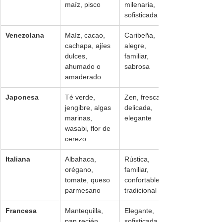
maíz, pisco
milenaria, 
sofisticada
Venezolana
Maíz, cacao, 
Caribeña, 
cachapa, ajíes 
alegre, 
dulces, 
familiar, 
ahumado o 
sabrosa
amaderado
Japonesa
Té verde, 
Zen, fresca, 
jengibre, algas 
delicada, 
marinas, 
elegante
wasabi, flor de 
cerezo
Italiana
Albahaca, 
Rústica, 
orégano, 
familiar, 
tomate, queso 
confortable, 
parmesano
tradicional
Francesa
Mantequilla, 
Elegante, 
pan recién 
sofisticada, 