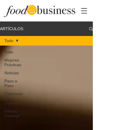
ARTÍCULOS
Todo
Todo
Mejores
Prácticas
Noticias
Paso a
Paso
Columnas
de
Opinión
Interés
General