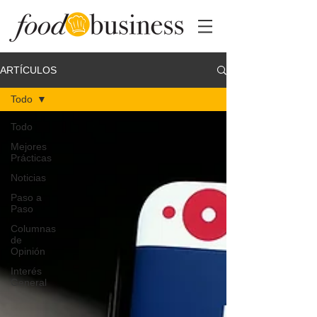
ARTÍCULOS
Todo
Todo
Mejores
Prácticas
Noticias
Paso a
Paso
Columnas
de
Opinión
Interés
General