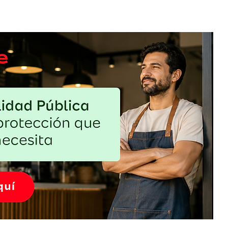
o: cómo
Sin gluten, pero con estrategia: una
el
oportunidad que exige más que cambiar
el pan