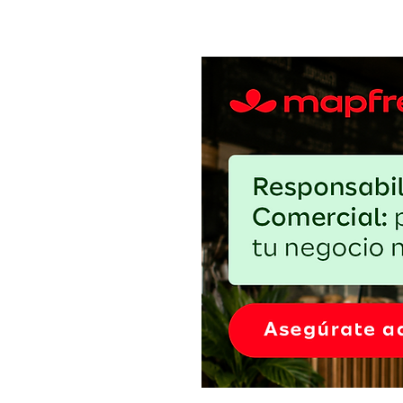
El huevo barato puede salir car
proteger el margen sin debilitar 
abasto local