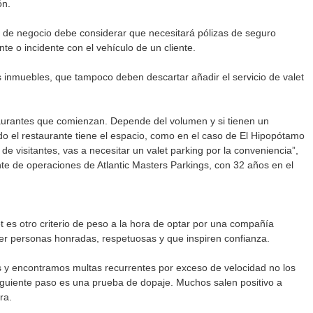
n. 
ño de negocio debe considerar que necesitará pólizas de seguro 
te o incidente con el vehículo de un cliente. 
s inmuebles, que tampoco deben descartar añadir el servicio de valet 
taurantes que comienzan. Depende del volumen y si tienen un 
o el restaurante tiene el espacio, como en el caso de El Hipopótamo 
de visitantes, vas a necesitar un valet parking por la conveniencia”, 
e de operaciones de Atlantic Masters Parkings, con 32 años en el 
t es otro criterio de peso a la hora de optar por una compañía 
ser personas honradas, respetuosas y que inspiren confianza.
s y encontramos multas recurrentes por exceso de velocidad no los 
 siguiente paso es una prueba de dopaje. Muchos salen positivo a 
ra.