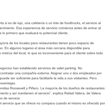
 si es de lujo, una cafetería o un lote de foodtrucks, el servicio al 
crecimiento. Esa experiencia de servicio comienza antes de entrar al 
s lo primero que evaluará tu potencial cliente. 
ayoría de los locales para restaurantes tienen poco espacio de 
no. En algunos lugares el área más cercana disponible para 
 metros del local, lo que es inconveniente para el cliente sobre todo 
gocios han establecido servicios de valet parking. No 
 contratar una compañía externa. Asignar uno o dos empleados por 
ede ser suficiente para facilitarle la vida a sus visitantes. Pero 
esventajas.
enidas Roosevelt y Piñero. La mayoría de los dueños de restaurantes 
nto y así mantienen el servicio”, explica Rafael Valera, de Valera 
s de servicio.
el servicio que se ofrece no compara cuando el mismo es ofrecido por 