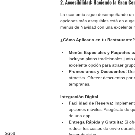
2. Accesibilidad: Haciendo la Gran C
La economía sigue desempeñando un pa
opciones más asequibles está en auge,
menús de Navidad con una excelente re
¿Cómo Aplicarlo en tu Restaurante?
Menús Especiales y Paquetes pa
incluyan platos tradicionales junt
excelente opción para atraer grup
Promociones y Descuentos: 
Des
atractiva. Ofrecer descuentos por 
tempranas.
Integración Digital
Facilidad de Reserva: 
Implementa
opciones móviles. Asegúrate de qu
de una app.
Entrega Rápida y Gratuita: 
Si of
reducir los costos de envío durant
Scroll
factor decisivo.