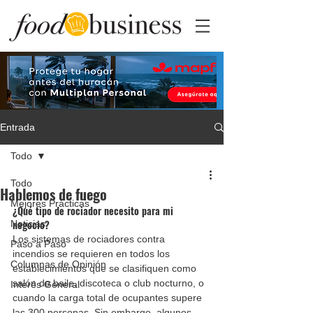
Entrada
Todo
Todo
Hablemos de fuego
Mejores Prácticas
¿Qué tipo de rociador necesito para mi 
negocio? 
Noticias
Los sistemas de rociadores contra 
Paso a Paso
incendios se requieren en todos los 
Columnas de Opinión
establecimientos que se clasifiquen como 
salón de baile, discoteca o club nocturno, o 
Interés General
cuando la carga total de ocupantes supere 
las 300 personas. Sin embargo, algunos 