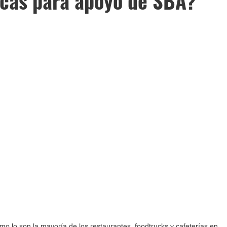
ficas para apoyo de SBA?
 lo son la mayoría de los restaurantes, foodtrucks y cafeterías en 