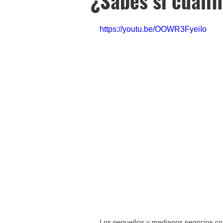
¿Sabes si cuali
https://youtu.be/OOWR3FyeiIo
Los pequeños y medianos negocios como