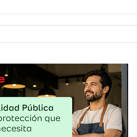
o: cómo
Sin gluten, pero con estrategia: una
el
oportunidad que exige más que cambiar
el pan