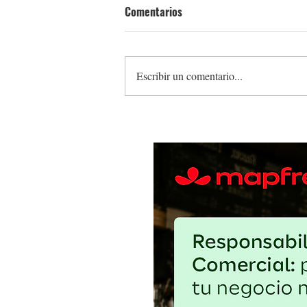
Comentarios
Escribir un comentario...
El huevo barato puede salir car
proteger el margen sin debilitar 
abasto local