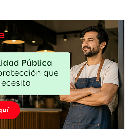
o: cómo
Sin gluten, pero con estrategia: una
el
oportunidad que exige más que cambiar
el pan