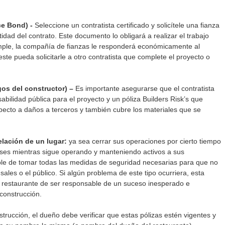
e Bond) -
 Seleccione un contratista certificado y solicítele una fianza 
idad del contrato. Este documento lo obligará a realizar el trabajo 
umple, la compañía de fianzas le responderá económicamente al 
te pueda solicitarle a otro contratista que complete el proyecto o 
gos del constructor) – 
Es importante asegurarse que el contratista 
bilidad pública para el proyecto y un póliza Builders Risk’s que 
pecto a daños a terceros y también cubre los materiales que se 
lación de un lugar: 
ya sea cerrar sus operaciones por cierto tiempo 
fases mientras sigue operando y manteniendo activos a sus 
ble de tomar todas las medidas de seguridad necesarias para que no 
les o el público. Si algún problema de este tipo ocurriera, esta 
l restaurante de ser responsable de un suceso inesperado e 
construcción. 
trucción, el dueño debe verificar que estas pólizas estén vigentes y 