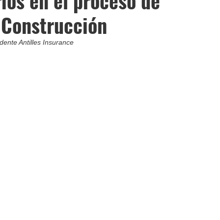
ios en el proceso de
 Construcción
dente Antilles Insurance  