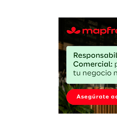
El huevo barato puede salir car
proteger el margen sin debilitar 
abasto local