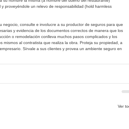
e a su nombre la misma (a nombre del dueño del restaurante) 
 y proveyéndole un relevo de responsabilidad (hold harmless 
u negocio, consulte e involucre a su productor de seguros para que 
cesarias y evidencia de los documentos correctos de manera que los 
rucción o remodelación conlleva muchos pasos complicados y los 
s mismos al contratista que realiza la obra. Proteja su propiedad, a 
presario. Sírvale a sus clientes y provea un ambiente seguro en 
Ver t