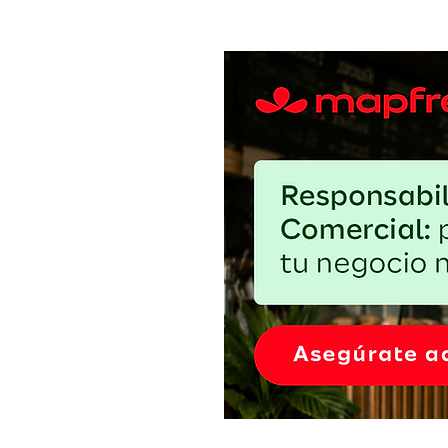
Pan Pepín y EntrePanas se unen
presentar nuevo Pan de Pana gl
free