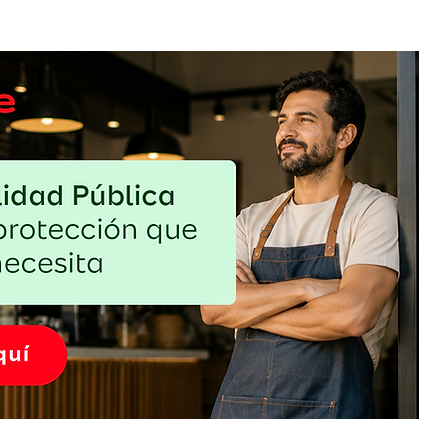
 para
DUNDA llega a Bayamón con propuesta
uten-
gastronómica, cultural y colaborativa