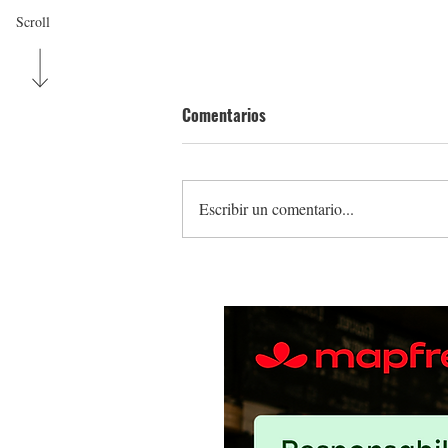
Scroll
Comentarios
Escribir un comentario...
Pan Pepín y EntrePanas se unen
presentar nuevo Pan de Pana gl
free