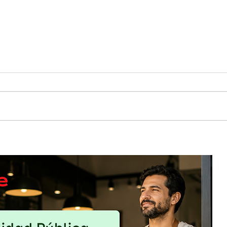
 para
DUNDA llega a Bayamón con propuesta
uten-
gastronómica, cultural y colaborativa