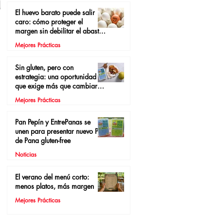
a
El huevo barato puede salir
caro: cómo proteger el
margen sin debilitar el abasto
local
Mejores Prácticas
Sin gluten, pero con
estrategia: una oportunidad
que exige más que cambiar el
pan
Mejores Prácticas
Pan Pepín y EntrePanas se
unen para presentar nuevo Pan
de Pana gluten-free
Noticias
El verano del menú corto:
menos platos, más margen
Mejores Prácticas