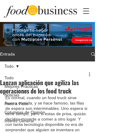
Entrada
Todo
Todo
Lanzan aplicación que agiliza las
Mejores Prácticas
operaciones de los food truck
Noticias
Es normal, cuando un food truck sirve 
buena comida, y se hace famoso, las filas 
Paso a Paso
de espera son interminables. Uno espera si 
Columnas de Opinión
tiene tiempo, pero si estas de prisa, quizás 
decidas moverte a comer a otro lugar. Y 
Interés General
con tanta tecnología disponible no era de 
sorprender que alguien se inventara un 