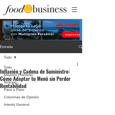
Entrada
Todo
Todo
Inflación y Cadena de Suministro:
Mejores Prácticas
Cómo Adaptar tu Menú sin Perder
Noticias
Rentabilidad
Paso a Paso
Columnas de Opinión
Interés General