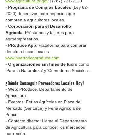
www.agricultura.pr.gov
 | (787) 721-2120
- 
Programa de Compras Locales
 (Ley 62-
2020): Incentivos para negocios que 
compren a agricultores locales.
- 
Corporación para el Desarrollo 
Agrícola
: Préstamos y talleres para 
agroempresarios.
- 
PRoduce App
: Plataforma para comprar 
directo a fincas locales. 
www.puertoricoproduce.com
- 
Organizaciones sin fines de lucro
 como 
'Para la Naturaleza' y 'Comedores Sociales'.
¿Dónde Conseguir Proveedores Locales Hoy?
- Web: PRoduce, Departamento de 
Agricultura.
- Eventos: Ferias Agrícolas en Plaza del 
Mercado (Santurce) y Feria Agrícola de 
Ponce.
- Contacto directo: Llama al Departamento 
de Agricultura para conocer los mercados 
por región.