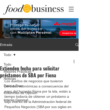
Entrada
Todo
Todo
Extienden fecha para solicitar
Mejores Prácticas
préstamos de SBA por Fiona
Noticias
Los dueños de negocios que tuvieron 
Paso a Paso
pérdidas económicas a consecuencia del 
paso del huracán Fiona por la isla, están a 
Columnas de Opinión
tiempo todavía de obtener un préstamo a 
Interés General
bajo interés de la Administración federal de 
Pequeños Negocios (SBA por sus siglas en 