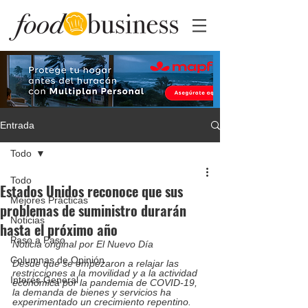
Entrada
Todo
Todo
Estados Unidos reconoce que sus
Mejores Prácticas
problemas de suministro durarán
Noticias
hasta el próximo año
Paso a Paso
Noticia original por El Nuevo Día
Columnas de Opinión
Desde que se empezaron a relajar las 
restricciones a la movilidad y a la actividad 
Interés General
económica por la pandemia de COVID-19, 
la demanda de bienes y servicios ha 
experimentado un crecimiento repentino.