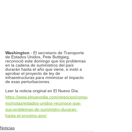
Washington 
- El secretario de Transporte 
de Estados Unidos, Pete Buttigieg, 
reconoció este domingo que los problemas 
en la cadena de suministros del país 
durarán hasta el año que viene, e instó a 
aprobar el proyecto de ley de 
infraestructuras para minimizar el impacto 
de esas perturbaciones.
Leer la noticia original en El Nuevo Día: 
https://www.elnuevodia.com/negocios/consu
mo/notas/estados-unidos-reconoce-que-
sus-problemas-de-suministro-duraran-
hasta-el-proximo-ano/
Noticias