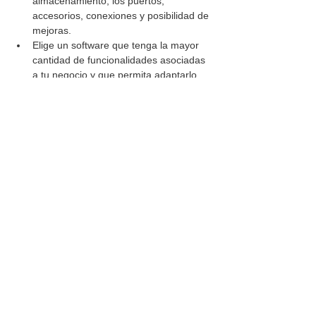
almacenamiento, los puertos, 
accesorios, conexiones y posibilidad de 
mejoras.
Elige un software que tenga la mayor 
cantidad de funcionalidades asociadas 
a tu negocio y que permita adaptarlo 
según crezca o salgan nuevas al 
mercado.
Verifica claramente cuáles son los 
costos de administración del software. 
Debes tener claro: ¿qué ofrece?, 
¿cuánto cuesta?, ¿qué requiere? y 
¿cuánto vale el mantenimiento?
Evalúa la experiencia del proveedor del 
servicio y su disponibilidad en caso de 
necesites asistencia técnica.
Mejores Prácticas