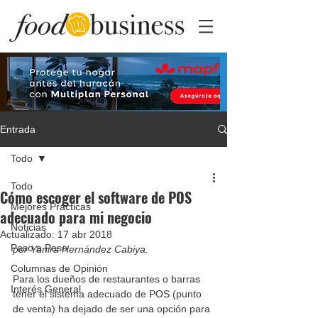
Entrada
Todo
Todo
Cómo escoger el software de POS
Mejores Prácticas
adecuado para mi negocio
Noticias
Actualizado:
17 abr 2018
Paso a Paso
por Yanira Hernández Cabiya. 
Columnas de Opinión
Para los dueños de restaurantes o barras 
Interés General
tener el sistema adecuado de POS (punto 
de venta) ha dejado de ser una opción para 