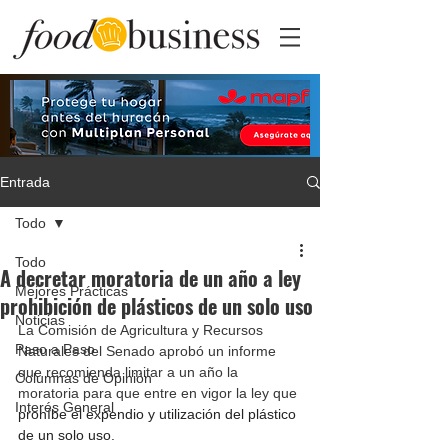
Entrada
Todo
Todo
A decretar moratoria de un año a ley
Mejores Prácticas
prohibición de plásticos de un solo uso
Noticias
La Comisión de Agricultura y Recursos 
Paso a Paso
Naturales del Senado aprobó un informe 
que recomienda limitar a un año la 
Columnas de Opinión
moratoria para que entre en vigor la ley que 
Interés General
prohíbe el expendio y utilización del plástico 
de un solo uso. 